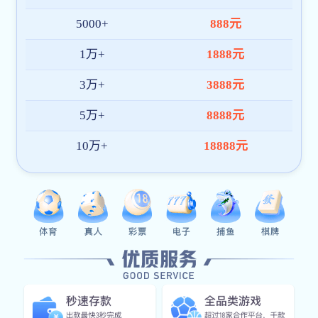
比赛中的心理素质，以及在逆境中保持冷静的重要
性。本篇文章将从多个方面详细探讨追梦对于库里回
归的看法及其对球队未来的影响。
1、库里的回归带来新动力
斯蒂芬·库里是金州勇士队的重要球员，他的健康复出
让整个球队焕发了新的活力。在之前因伤缺阵的一段
时间里，球队面临着巨大的压力，而如今库里的回归
无疑是一个重大的利好消息。追梦格林提到，有库里
在场上，不仅能提高进攻效率，还能有效激励其他队
员。
库里的技术特点使他成为了一名出色的得分手，同时
他的视野和传球能力也能够帮助队友找到更好的投篮
机会。他不仅是得分机器，更是全队进攻体系中的重