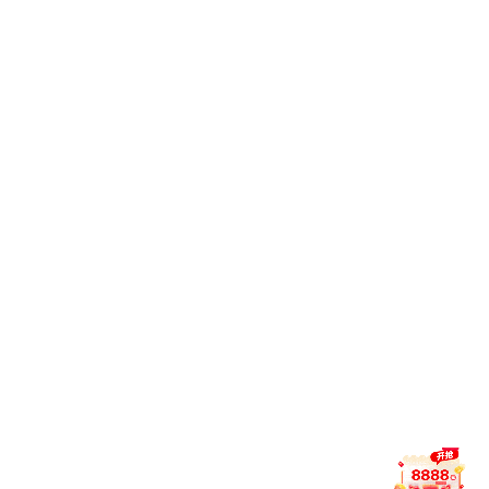
3、心理素质决定胜负
NBA比赛往往是一场心理游戏，在关键时刻，选手们
如何应对压力至关重要。追梦指出，在附加赛这样的
高压环境中，心理素质将直接影响比赛结果。拥有像
库里这样经历丰富且心理素质过硬的球员，无疑能够
给全队提供稳定性与指导。
当比赛进入白热化阶段，各种突发状况不断出现，此
时冷静处理问题显得尤为重要。如果所有人都能够保
持平静并专注于自己的角色，将大大增加取得胜利的
机会。而这种冷静不仅来源于个人实力，还源自对整
支球队及战术安排深厚的理解。
因此，追梦希望全体成员都能学习如何管理自身情
绪，在艰难局面下保持清醒头脑。只有这样，他们才