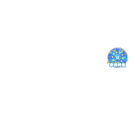
日常生活中，使整个团队充满斗志。
随着比赛临近，每位成员都开始意识到，他们肩负着
重返巅峰的责任。而这种责任感正是来自于对彼此能
力的认可。在训练过程中，通过不断磨合与配合，队
伍逐渐形成了一种良好的默契感。这种默契不仅能提
升比赛中的战术执行力，还能减少失误，提高整体表
现。
追梦还强调，在面对困难时，相互之间支持与鼓励的
重要性。当一名球员失误或状态不佳时，其它队友需
要及时给予支持，以便其尽快恢复状态。这种团结一
致、互相扶持的精神，将极大地增强勇士在附加赛中
的竞争力。