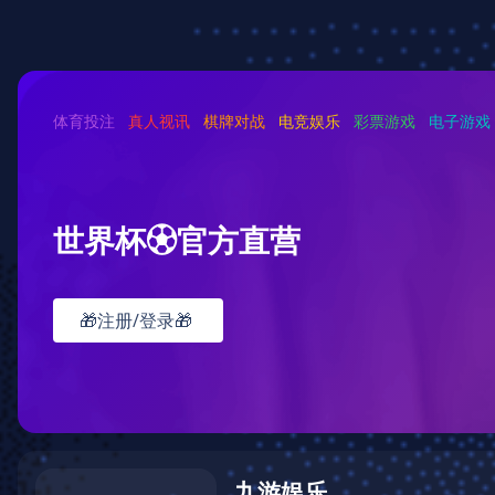
立即注册
好博体育唯一官网
官
育数据平台
好博体育唯一官网 OFFICIAL WEBSITE
自2022年创立以来，
好博体育唯一官网
致力于为
洲杯、LPL在内的热门赛事直播与数据服务，广