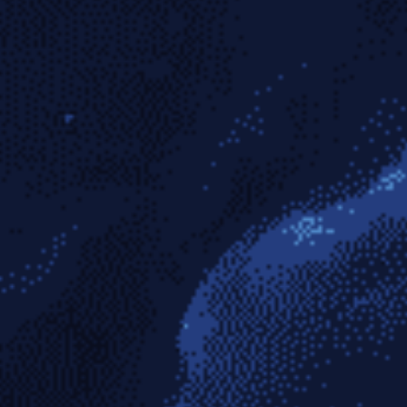
通信加密协议
全站部署TLS协议，保障
系中传输过程的完整性
行为审计机制
记录关键行为轨迹，搭
实时异常拦截
系统对异常请求进行即
扰。