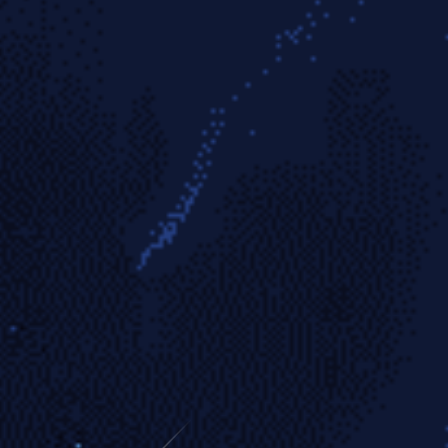
利用好博体育唯一官