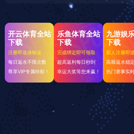
好者喜爱。
我们将继续秉持“
技术创新、用户至
方网站-HAOBOSPORTS平台。