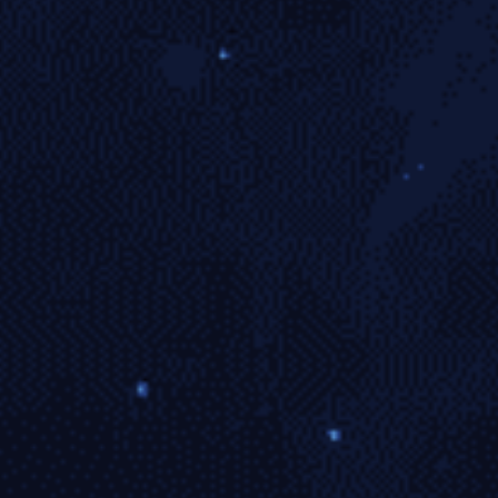
v6.1.3 · 发布于 2025年6月
v6.0.0 · 发布于 2025年3月