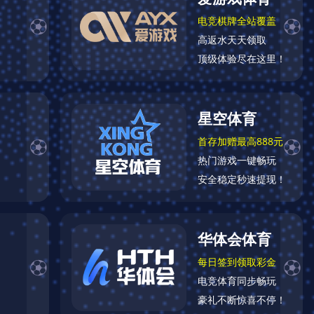
打造高品质的数字化观赛体验。我们
站-HAOBOSPORTS服务。
亚、中东、欧洲等区域建立了本地化技
均访问量持续增长，深受广大体育爱