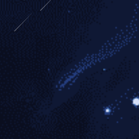
响应速度
0.18s
平均页面加载