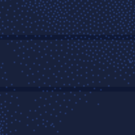
好博体育唯一官网公司简介
市场的综合体育赛事直播与数据服务平台，专注于为体育迷
终端同步
等核心功能，为用户提供一站式的好博体育(中国)官方网
构稳定高效，全面适配 APP、PC 和移动网页端。在东南
获得便捷、可靠的服务体验。
有超
100 万+
注册用户，服务网络覆盖十余国家与地区，日